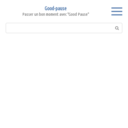
Skip
Good-pause
to
Passer un bon moment avec "Good Pause"
content
Search: