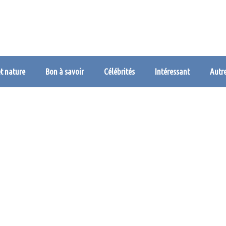
et nature
Bon à savoir
Célébrités
Intéressant
Autr