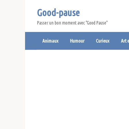
Skip
Good-pause
to
content
Passer un bon moment avec "Good Pause"
Animaux
Humour
Curieux
Art 