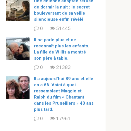
Une chienne adoptée refuse
de dormir la nuit : le secret
bouleversant de sa veille
silencieuse enfin révélé
0
51445
Il ne parle plus et ne
reconnaît plus les enfants.
La fille de Willis a montré
son père à table.
0
21383
ll a aujourd’hui 89 ans et elle
en a 66. Voici à quoi
ressemblent Maggie et
Ralph du film « Chantant
dans les Prunelliers » 40 ans
plus tard.
0
17961