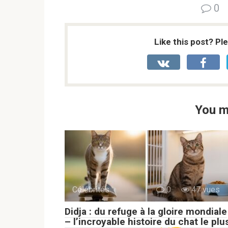
0
Like this post? Pl
You m
Célébrités
0
47 vues
Didja : du refuge à la gloire mondiale
– l’incroyable histoire du chat le plu