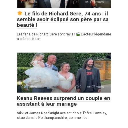
Célébrités
0
171 vues
Le fils de Richard Gere, 74 ans : il
semble avoir éclipsé son père par sa
beauté !
Les fans de Richard Gere sont ravis !
L’acteur légendaire
a présenté son
Célébrités
0
97 vues
Keanu Reeves surprend un couple en
assistant à leur mariage
Nikki et James Roadknight avaient choisi l’hôtel Fawsley,
situé dans le Northamptonshire, comme lieu