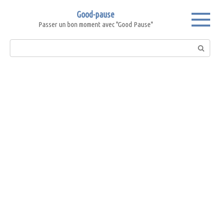
Skip
Good-pause
to
Passer un bon moment avec "Good Pause"
content
Search: