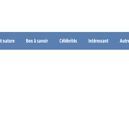
et nature
Bon à savoir
Célébrités
Intéressant
Autr