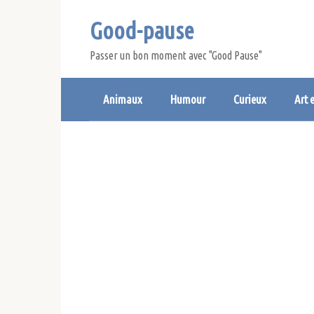
Skip
Good-pause
to
content
Passer un bon moment avec "Good Pause"
Animaux
Humour
Curieux
Art 