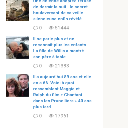
Une chienne adoptée refuse
de dormir la nuit : le secret
bouleversant de sa veille
silencieuse enfin révélé
0
51444
Il ne parle plus et ne
reconnaît plus les enfants.
La fille de Willis a montré
son père à table.
0
21383
ll a aujourd’hui 89 ans et elle
en a 66. Voici à quoi
ressemblent Maggie et
Ralph du film « Chantant
dans les Prunelliers » 40 ans
plus tard.
0
17961