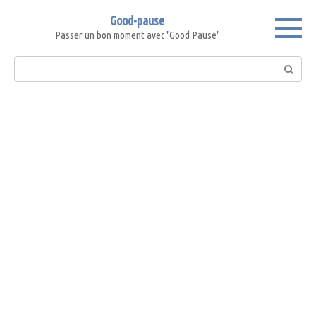
Skip
Good-pause
to
Passer un bon moment avec "Good Pause"
content
Search: